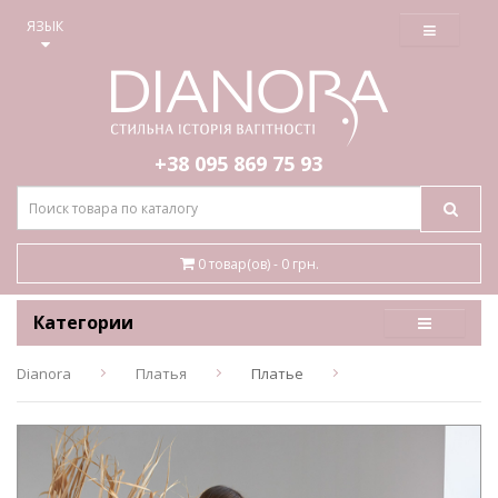
≡
ЯЗЫК
+38 095
869 75 93
0 товар(ов) - 0 грн.
Категории
Dianora
Платья
Платье