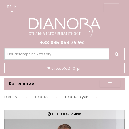
≡
ЯЗЫК
+38 095
869 75 93
0 товар(ов) - 0 грн.
Категории
Dianora
Платья
Платье-худи
НЕТ В НАЛИЧИИ