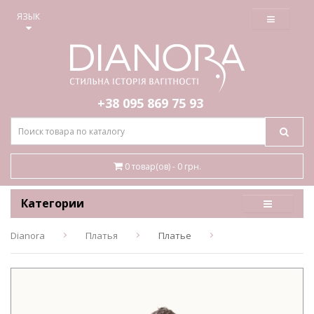
≡
ЯЗЫК
+38 095
869 75 93
0 товар(ов) - 0 грн.
Категории
Dianora
Платья
Платье