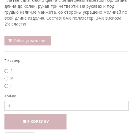
Платье салатового цвета с рельефным вырезом горловины,
длина до колен, рукав три четверти. На рукавах и под
грудью наличие манжета, со стороны украшено молнией по
всей длине изделия. Состав: 64% полиэстер, 34% вискоза,
2% эластан.
Таблица размеров
Размер
S
M
L
Кол-во
В КОРЗИНУ