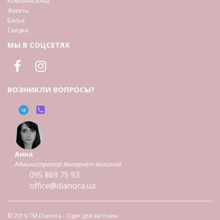
Комбинезоны
Жакеты
Белье
Скидки
МЫ В СОЦСЕТЯХ
ВОЗНИКЛИ ВОПРОСЫ?
Анна
Администратор Интернет-магазина
095
869 75 93
office@dianora.ua
© 2019 TM Dianora - Одяг для вагітних.