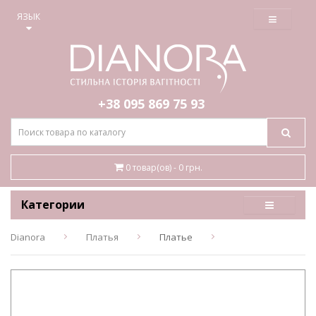
≡
ЯЗЫК
+38 095
869 75 93
0 товар(ов) - 0 грн.
Категории
Dianora
Платья
Платье