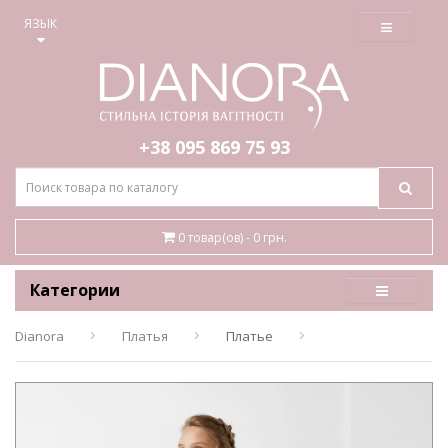
≡
ЯЗЫК
+38 095
869 75 93
0 товар(ов) - 0 грн.
Категории
Dianora
Платья
Платье