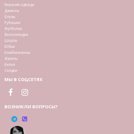
Верхняя одежда
Джинсы
Блузы
Рубашки
Футболки
Велосипедки
Шорты
Юбки
Комбинезоны
Жакеты
Белье
Скидки
МЫ В СОЦСЕТЯХ
ВОЗНИКЛИ ВОПРОСЫ?