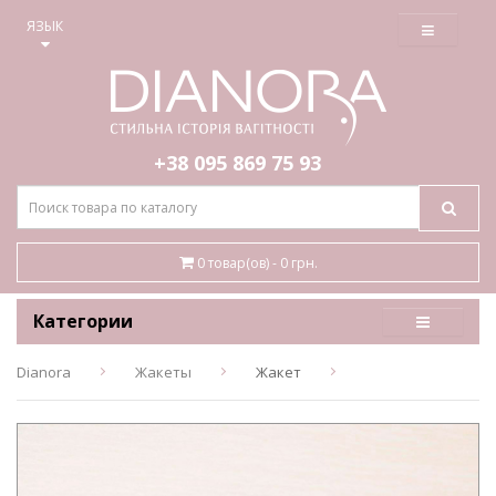
≡
ЯЗЫК
+38 095
869 75 93
0 товар(ов) - 0 грн.
Категории
Dianora
Жакеты
Жакет