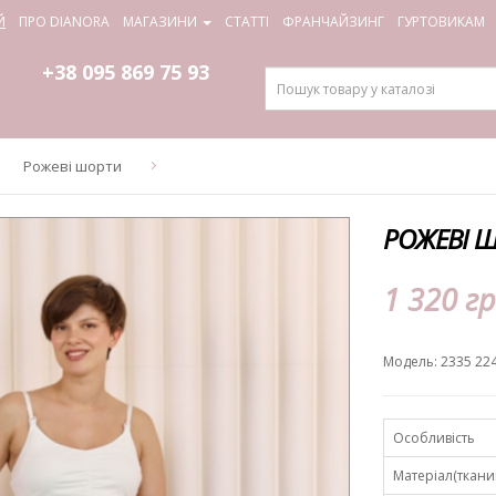
Й
ПРО DIANORA
МАГАЗИНИ
СТАТТІ
ФРАНЧАЙЗИНГ
ГУРТОВИКАМ
+38 095
869 75 93
Рожеві шорти
РОЖЕВІ Ш
1 320 гр
Модель: 2335 22
Особливість
Матеріал(ткани