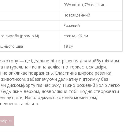
93% котон, 7% еластан.
Повсякденний
Рожевий
о виробу (розмір М)
стегна - 97 см
ішнього шва
19 см
-котону — це ідеальне літнє рішення для майбутніх мам.
на натуральна тканина делікатно торкається шкіри,
 і не викликає подразнень. Еластична широка резинка
д животиком, забезпечуючи делікатну підтримку без
чи дискомфорту під час руху. Ніжно-рожевий колір легко
з будь-яким верхом, дозволяючи тобі щодня створювати
шені аутфіти. Насолоджуйся кожним моментом,
певнено та вільно.
мірів