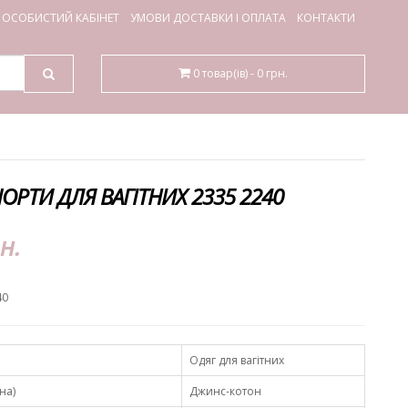
ОСОБИСТИЙ КАБІНЕТ
УМОВИ ДОСТАВКИ І ОПЛАТА
КОНТАКТИ
0 товар(ів) - 0 грн.
ОРТИ ДЛЯ ВАГІТНИХ 2335 2240
н.
40
Одяг для вагітних
на)
Джинс-котон