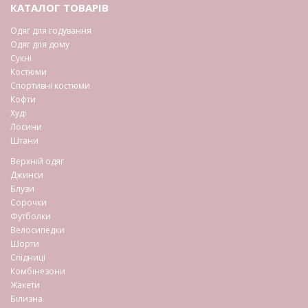
КАТАЛОГ ТОВАРІВ
Одяг для годування
Одяг для дому
Сукні
Костюми
Спортивні костюми
Кофти
Худі
Лосини
Штани
Верхній одяг
Джинси
Блузи
Сорочки
Футболки
Велосипедки
Шорти
Спідниці
Комбінезони
Жакети
Білизна