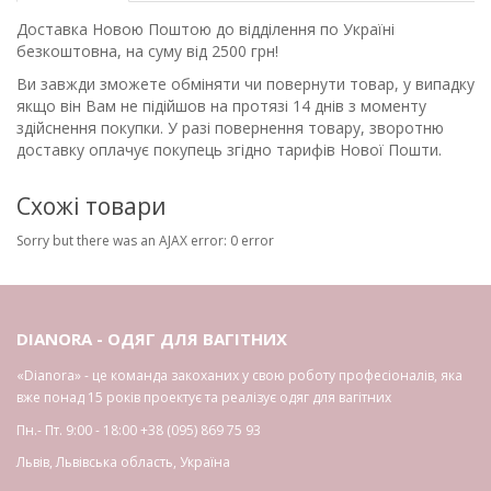
Доставка Новою Поштою до відділення по Україні
безкоштовна, на суму від 2500 грн!
Ви завжди зможете обміняти чи повернути товар, у випадку
якщо він Вам не підійшов на протязі 14 днів з моменту
здійснення покупки. У разі повернення товару, зворотню
доставку оплачує покупець згідно тарифів Нової Пошти.
Схожі товари
Sorry but there was an AJAX error: 0 error
DIANORA - ОДЯГ ДЛЯ ВАГІТНИХ
«Dianora» - це команда закоханих у свою роботу професіоналів, яка
вже понад 15 років проектує та реалізує одяг для вагітних
Пн.- Пт. 9:00 - 18:00
+38 (095) 869 75 93
Львів
,
Львівська область
,
Україна