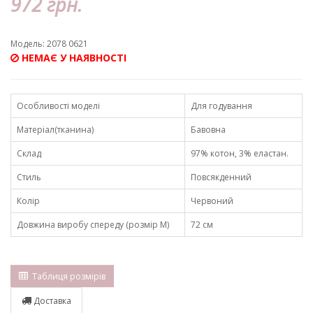
972 грн.
Модель: 2078 0621
НЕМАЄ У НАЯВНОСТІ
Особливості моделі
Для годування
Матеріал(тканина)
Бавовна
Склад
97% котон, 3% еластан.
Стиль
Повсякденний
Колір
Червоний
Довжина виробу спереду (розмір М)
72 см
Таблиця розмірів
Доставка