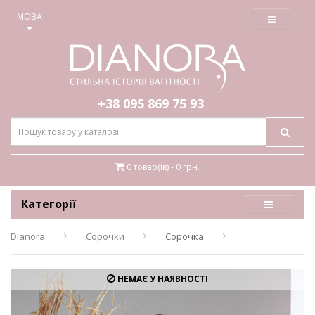
≡
МОВА
+38 095
869 75 93
0 товар(ів) - 0 грн.
Категорії
Dianora
Сорочки
Сорочка
НЕМАЄ У НАЯВНОСТІ