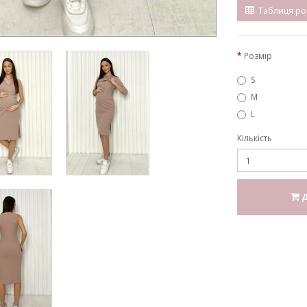
Таблиця роз
Розмір
S
M
L
Кількість
Д