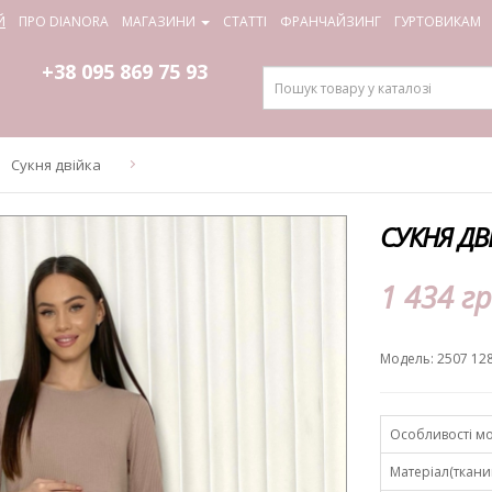
Й
ПРО DIANORA
МАГАЗИНИ
СТАТТІ
ФРАНЧАЙЗИНГ
ГУРТОВИКАМ
+38 095
869 75 93
Сукня двійка
СУКНЯ ДВІ
1 434 гр
Модель: 2507 12
Особливості мо
Матеріал(ткани