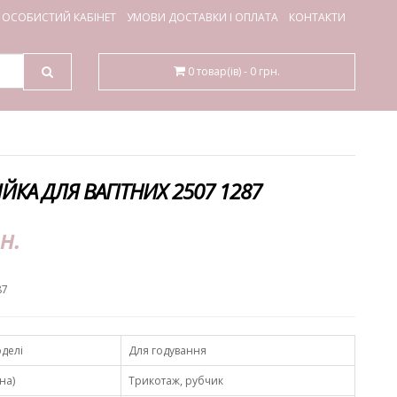
ОСОБИСТИЙ КАБІНЕТ
УМОВИ ДОСТАВКИ І ОПЛАТА
КОНТАКТИ
0 товар(ів) - 0 грн.
ЙКА ДЛЯ ВАГІТНИХ 2507 1287
н.
87
делі
Для годування
на)
Трикотаж, рубчик