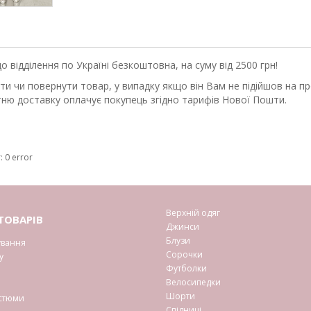
відділення по Україні безкоштовна, на суму від 2500 грн!
 чи повернути товар, у випадку якщо він Вам не підійшов на прот
ню доставку оплачує покупець згідно тарифів Нової Пошти.
: 0 error
Верхній одяг
ТОВАРІВ
Джинси
Блузи
ування
Сорочки
у
Футболки
Велосипедки
Шорти
остюми
Спідниці