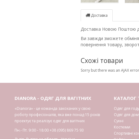
Доставка
Доставка Новою Поштою до 
Ви завжди зможете обміняти
повернення товару, зворот
Схожі товари
Sorry but there was an AJAX error
DIANORA - ОДЯГ ДЛЯ ВАГІТНИХ
КАТАЛОГ 
«Dianora» - це команда закоханих у свою
Одяг для год
роботу професіоналів, яка вже понад 15 років
Одяг для дом
проектує та реалізує одяг для вагітних
Сукні
Костюми
Пн.- Пт. 9:00 - 18:00
+38 (095) 869 75 93
Спортивні к