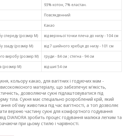
93% котон, 7% еластан.
Повсякденний
Какао
 спереду (розмір М)
від верхньої точки плеча до низу - 104 см
 ззаду (розмір М)
від 7 шийного хребця до низу - 101 см
о виробу (розмір М)
груди - 84 см ; стегна - 94 см
 (розмір М)
від шиї 54 см
ня, кольору какао, для вагітних і годуючих мам -
високоякісного матеріалу, що забезпечує м'якість,
тичність, дозволяючи сукні підлаштовуватися під
му тіла. Сукня має спеціально розроблений крій, який
ання об'єму животика під час вагітності, а топ дозволяє
вати верхню частину сукні для комфортного годування
 від DIANORA зробить процес годування малюка легким та
рачаючи при цьому стилю і чарівності.