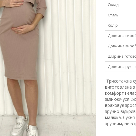
Склад
Стиль
Колір
Довжина виробу
Довжина виробу
Ширина готовог
Довжина рукава
Трикотажна сук
виготовлена з 
комфорт і елас
змінюючуся фор
враховує зрост
зручно відкри
малюка. Сукня
зручним, не вт