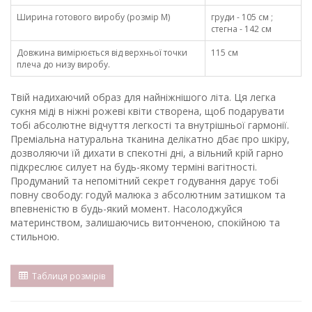
Ширина готового виробу (розмір М)
груди - 105 см ;
стегна - 142 см
Довжина вимірюється від верхньої точки
115 cм
плеча до низу виробу.
Твій надихаючий образ для найніжнішого літа. Ця легка
сукня міді в ніжні рожеві квіти створена, щоб подарувати
тобі абсолютне відчуття легкості та внутрішньої гармонії.
Преміальна натуральна тканина делікатно дбає про шкіру,
дозволяючи їй дихати в спекотні дні, а вільний крій гарно
підкреслює силует на будь-якому терміні вагітності.
Продуманий та непомітний секрет годування дарує тобі
повну свободу: годуй малюка з абсолютним затишком та
впевненістю в будь-який момент. Насолоджуйся
материнством, залишаючись витонченою, спокійною та
стильною.
Таблиця розмірів