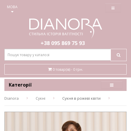
≡
МОВА
+38 095
869 75 93
0 товар(ів) - 0 грн.
Категорії
Dianora
Сукні
Сукня в рожеві квіти