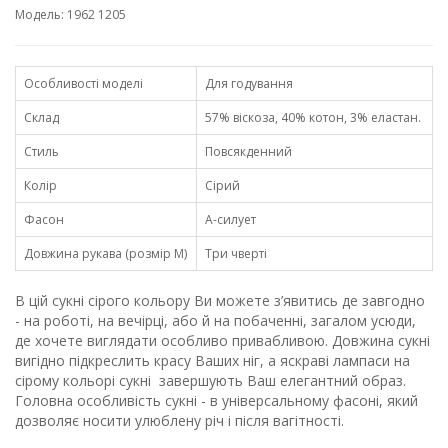
Модель: 1962 1205
Особливості моделі
Для годування
Склад
57% віскоза, 40% котон, 3% еластан.
Стиль
Повсякденний
Колір
Сірий
Фасон
А-силует
Довжина рукава (розмір М)
Три чверті
В цій сукні сірого кольору Ви можете з’явитись де завгодно
- на роботі, на вечірці, або й на побаченні, загалом усюди,
де хочете виглядати особливо привабливою. Довжина сукні
вигідно підкреслить красу Ваших ніг, а яскраві лампаси на
сірому кольорі сукні завершують Ваш елегантний образ.
Головна особливість сукні - в універсальному фасоні, який
дозволяє носити улюблену річ і після вагітності.