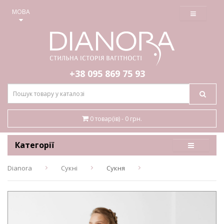
≡
МОВА
+38 095
869 75 93
0 товар(ів) - 0 грн.
Категорії
Dianora
Сукні
Сукня